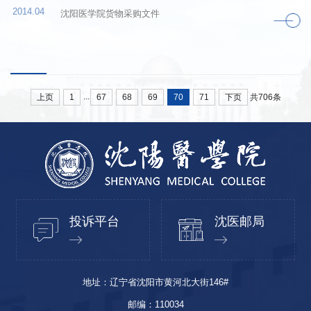
2014.04
沈阳医学院货物采购文件
...
上页
1
67
68
69
70
71
下页
共706条
投诉平台
沈医邮局
地址：辽宁省沈阳市黄河北大街146#
邮编：110034