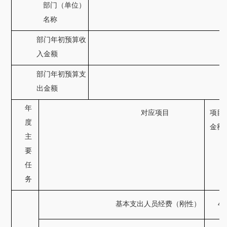
部门（单位）
名称
部门年初预算收
入金额
部门年初预算支
出金额
年
对应项目
项目
度
金额
主
要
任
务
基本支出人员经费（刚性）
40