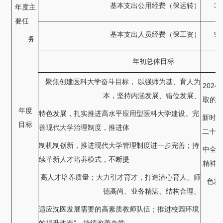
基本支出公用经费（保运转）
32
年度主
要任
基本支出人员经费（保工资）
95
务
年初总体目标
聚焦创建医科大学奋斗目标，
以强师为基、育人为
202
本，坚持内涵发展、错位发展、
取的
年度
特色发展，扎实推进高水平应用型医科大学建设。完
新时代
目标
善现代大学治理制度，推进体
二十大
制机制创新，推进现代大学管理制度进一步完善；持
中全
续革新人才培养模式，不断提
精神
高人才培养质量；大力引才育才，打造潜心育人、师
色发
德高尚、业务精湛、结构合理、
适应沈医发展需要的高素质教师队伍；推进校园环境