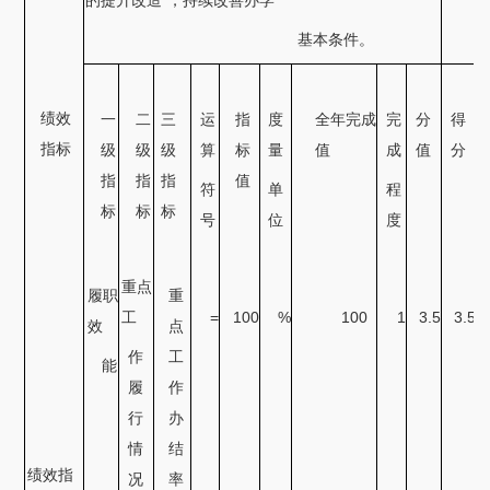
的提升改造
”，持续改善办学
基本条件。
绩效
一
二
三
运
指
度
全年完成
完
分
得
指标
级
级
级
算
标
量
值
成
值
分
指
指
指
值
符
单
程
标
标
标
号
位
度
重点
履职
重
工
=
100
%
100
1
3.5
3.5
效
点
作
工
能
履
作
行
办
情
结
绩效指
况
率