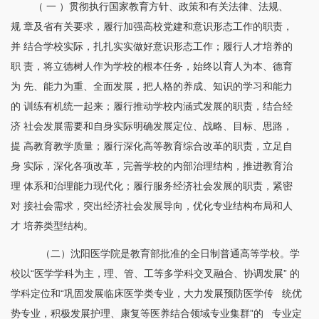
（
一
）贯彻执行国家教育方针、政策和有关法律、法规、
规
章及省有关要求，履行加强高校党建和意识形态工作的职责，
并
结合学校实际，扎扎实实做好意识形态工作；履行人才培养的
职
责，将立德树人作为学校的根本任务，始终以育人为本、德育
为
先、能力为重、全面发展，把人格的养成、知识的学习和能力
的
训练有机统一起来；履行推动学校内涵式发展的职责，结合经
济
社会发展需要和自身实际明确发展定位、战略、目标、思路，
提
高教育教学质量；履行深化高等教育综合改革的职责，立足自
身
实际，深化各项改革，完善学校的内部治理结构，推进教育治
理
体系和治理能力现代化；履行服务经济社会发展的职责，紧密
对
接社会需求，突出经济社会发展导向，优化专业结构布局和人
才
培养类型结构。
（二）沈阳医学院是教育部批准的全日制普通高等学校。学
校以
“医学学科为主，理、管、工等多学科交叉融合、协调发展” 的
学科定位和“巩固发展临床医学类专业，大力发展预防医学传 统优
势专业，积极发展护理、康复等医养结合领域专业集群”的 专业定