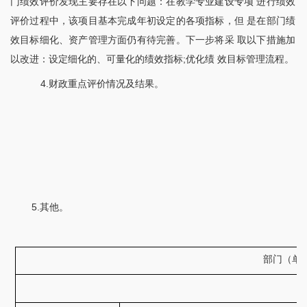
门绩效评价发现主要存在以下问题：在教学专业建设专项 进行绩效
评价过程中，该项目基本完成年初设定的各项指标，但 是在部门绩
效目标细化、资产管理方面仍有待完善。下一步将采 取以下措施加
以改进：设定细化的、可量化的绩效指标;优化绩 效目标管理流程。
4.财政重点评价情况及结果。
5.其他。
部门（单